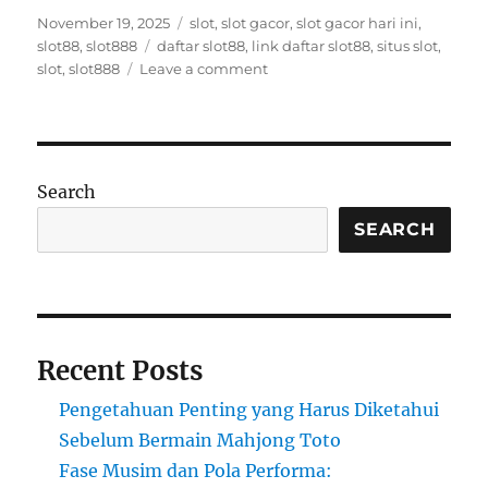
Posted
Categories
November 19, 2025
slot
,
slot gacor
,
slot gacor hari ini
,
on
Tags
slot88
,
slot888
daftar slot88
,
link daftar slot88
,
situs slot
,
on
slot
,
slot888
Leave a comment
Tingkatkan
Peluang
Menang
Anda
di
Search
Situs
Slot88
SEARCH
Terbaik
Recent Posts
Pengetahuan Penting yang Harus Diketahui
Sebelum Bermain Mahjong Toto
Fase Musim dan Pola Performa: