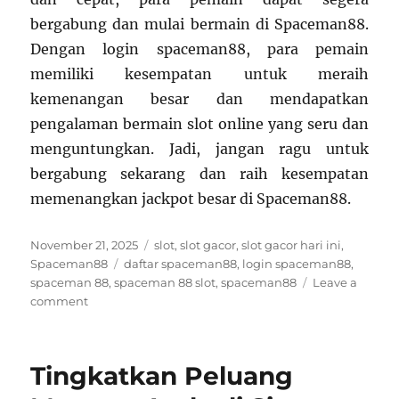
bergabung dan mulai bermain di Spaceman88.
Dengan login spaceman88, para pemain
memiliki kesempatan untuk meraih
kemenangan besar dan mendapatkan
pengalaman bermain slot online yang seru dan
menguntungkan. Jadi, jangan ragu untuk
bergabung sekarang dan raih kesempatan
memenangkan jackpot besar di Spaceman88.
Posted
Categories
November 21, 2025
slot
,
slot gacor
,
slot gacor hari ini
,
on
Tags
Spaceman88
daftar spaceman88
,
login spaceman88
,
spaceman 88
,
spaceman 88 slot
,
spaceman88
Leave a
on
comment
Bergabung
di
Spaceman88:
Tingkatkan Peluang
Tempat
Bermain