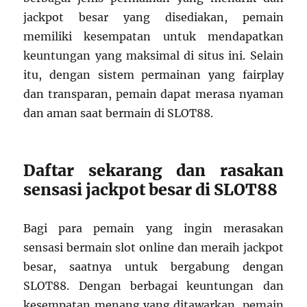
jackpot besar yang disediakan, pemain
memiliki kesempatan untuk mendapatkan
keuntungan yang maksimal di situs ini. Selain
itu, dengan sistem permainan yang fairplay
dan transparan, pemain dapat merasa nyaman
dan aman saat bermain di SLOT88.
Daftar sekarang dan rasakan
sensasi jackpot besar di SLOT88
Bagi para pemain yang ingin merasakan
sensasi bermain slot online dan meraih jackpot
besar, saatnya untuk bergabung dengan
SLOT88. Dengan berbagai keuntungan dan
kesempatan menang yang ditawarkan, pemain