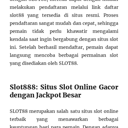
melakukan pendaftaran melalui link daftar
slot88 yang tersedia di situs resmi. Proses
pendaftaran sangat mudah dan cepat, sehingga
pemain tidak perlu khawatir mengalami
kendala saat ingin bergabung dengan situs slot
ini. Setelah berhasil mendaftar, pemain dapat
langsung mencoba berbagai permainan slot
yang disediakan oleh SLOT88.
Slot888: Situs Slot Online Gacor
dengan Jackpot Besar
SLOT88 merupakan salah satu situs slot online
terbaik yang menawarkan berbagai
keuntungan bagi para pemain. Dengan adanya