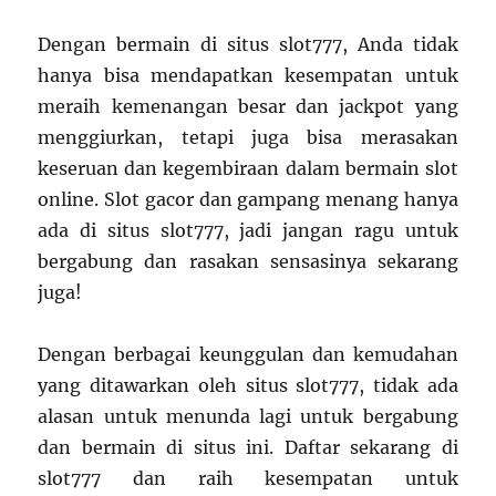
Dengan bermain di situs slot777, Anda tidak
hanya bisa mendapatkan kesempatan untuk
meraih kemenangan besar dan jackpot yang
menggiurkan, tetapi juga bisa merasakan
keseruan dan kegembiraan dalam bermain slot
online. Slot gacor dan gampang menang hanya
ada di situs slot777, jadi jangan ragu untuk
bergabung dan rasakan sensasinya sekarang
juga!
Dengan berbagai keunggulan dan kemudahan
yang ditawarkan oleh situs slot777, tidak ada
alasan untuk menunda lagi untuk bergabung
dan bermain di situs ini. Daftar sekarang di
slot777 dan raih kesempatan untuk