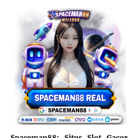
Hadiah
Besar
Spaceman88: Situs Slot Gacor