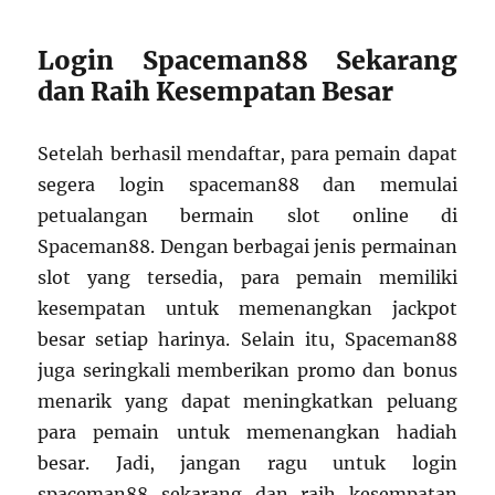
Login Spaceman88 Sekarang
dan Raih Kesempatan Besar
Setelah berhasil mendaftar, para pemain dapat
segera login spaceman88 dan memulai
petualangan bermain slot online di
Spaceman88. Dengan berbagai jenis permainan
slot yang tersedia, para pemain memiliki
kesempatan untuk memenangkan jackpot
besar setiap harinya. Selain itu, Spaceman88
juga seringkali memberikan promo dan bonus
menarik yang dapat meningkatkan peluang
para pemain untuk memenangkan hadiah
besar. Jadi, jangan ragu untuk login
spaceman88 sekarang dan raih kesempatan