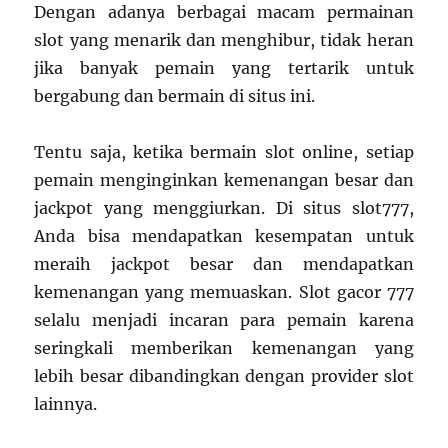
Dengan adanya berbagai macam permainan
slot yang menarik dan menghibur, tidak heran
jika banyak pemain yang tertarik untuk
bergabung dan bermain di situs ini.
Tentu saja, ketika bermain slot online, setiap
pemain menginginkan kemenangan besar dan
jackpot yang menggiurkan. Di situs slot777,
Anda bisa mendapatkan kesempatan untuk
meraih jackpot besar dan mendapatkan
kemenangan yang memuaskan. Slot gacor 777
selalu menjadi incaran para pemain karena
seringkali memberikan kemenangan yang
lebih besar dibandingkan dengan provider slot
lainnya.