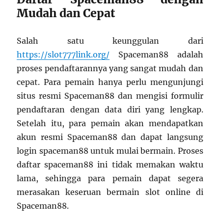
Mudah dan Cepat
Salah satu keunggulan dari
https://slot777link.org/
Spaceman88 adalah
proses pendaftarannya yang sangat mudah dan
cepat. Para pemain hanya perlu mengunjungi
situs resmi Spaceman88 dan mengisi formulir
pendaftaran dengan data diri yang lengkap.
Setelah itu, para pemain akan mendapatkan
akun resmi Spaceman88 dan dapat langsung
login spaceman88 untuk mulai bermain. Proses
daftar spaceman88 ini tidak memakan waktu
lama, sehingga para pemain dapat segera
merasakan keseruan bermain slot online di
Spaceman88.