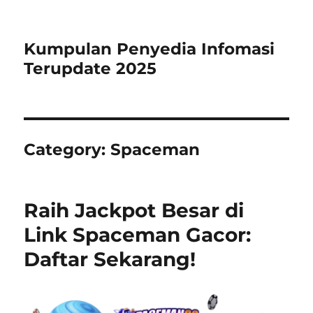
Kumpulan Penyedia Infomasi
Terupdate 2025
Category:
Spaceman
Raih Jackpot Besar di
Link Spaceman Gacor:
Daftar Sekarang!