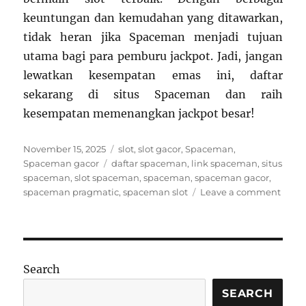
keuntungan dan kemudahan yang ditawarkan,
tidak heran jika Spaceman menjadi tujuan
utama bagi para pemburu jackpot. Jadi, jangan
lewatkan kesempatan emas ini, daftar
sekarang di situs Spaceman dan raih
kesempatan memenangkan jackpot besar!
Posted
Categories
November 15, 2025
slot
,
slot gacor
,
Spaceman
,
on
Tags
Spaceman gacor
daftar spaceman
,
link spaceman
,
situs
spaceman
,
slot spaceman
,
spaceman
,
spaceman gacor
,
on
spaceman pragmatic
,
spaceman slot
Leave a comment
Raih
Jackp
Besar
di
Link
Search
Spac
Gacor
SEARCH