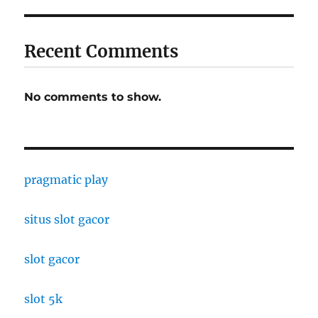
Recent Comments
No comments to show.
pragmatic play
situs slot gacor
slot gacor
slot 5k