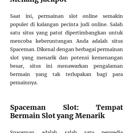
Saat ini, permainan slot online semakin
populer di kalangan pecinta judi online. Salah
satu situs yang patut dipertimbangkan untuk
mencoba keberuntungan Anda adalah situs
Spaceman. Dikenal dengan berbagai permainan
slot yang menarik dan potensi kemenangan
besar, situs ini menawarkan pengalaman
bermain yang tak terlupakan bagi para
pemainnya.
Spaceman Slot: Tempat
Bermain Slot yang Menarik
Spaceman adalah salah satu penyedia