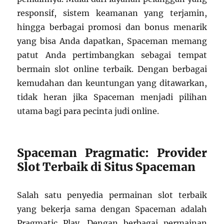
responsif, sistem keamanan yang terjamin,
hingga berbagai promosi dan bonus menarik
yang bisa Anda dapatkan, Spaceman memang
patut Anda pertimbangkan sebagai tempat
bermain slot online terbaik. Dengan berbagai
kemudahan dan keuntungan yang ditawarkan,
tidak heran jika Spaceman menjadi pilihan
utama bagi para pecinta judi online.
Spaceman Pragmatic: Provider
Slot Terbaik di Situs Spaceman
Salah satu penyedia permainan slot terbaik
yang bekerja sama dengan Spaceman adalah
Pragmatic Play. Dengan berbagai permainan