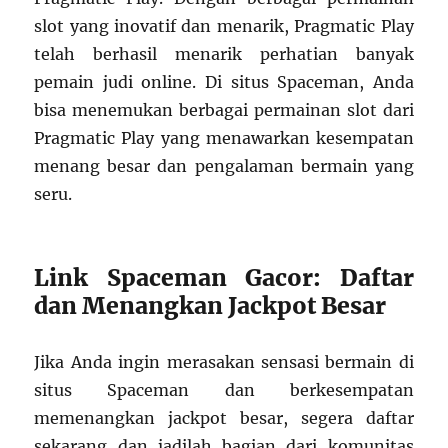
slot yang inovatif dan menarik, Pragmatic Play
telah berhasil menarik perhatian banyak
pemain judi online. Di situs Spaceman, Anda
bisa menemukan berbagai permainan slot dari
Pragmatic Play yang menawarkan kesempatan
menang besar dan pengalaman bermain yang
seru.
Link Spaceman Gacor: Daftar
dan Menangkan Jackpot Besar
Jika Anda ingin merasakan sensasi bermain di
situs Spaceman dan berkesempatan
memenangkan jackpot besar, segera daftar
sekarang dan jadilah bagian dari komunitas