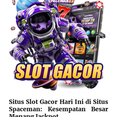
Situs Slot Gacor Hari Ini di Situs
Spaceman: Kesempatan Besar
Menang Jackpot