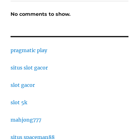
No comments to show.
pragmatic play
situs slot gacor
slot gacor
slot 5k
mahjong777
situs spaceman88