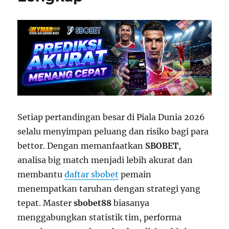
Setiap pertandingan besar di Piala Dunia 2026
selalu menyimpan peluang dan risiko bagi para
bettor. Dengan memanfaatkan
SBOBET
,
analisa big match menjadi lebih akurat dan
membantu
daftar sbobet
pemain
menempatkan taruhan dengan strategi yang
tepat. Master
sbobet88
biasanya
menggabungkan statistik tim, performa