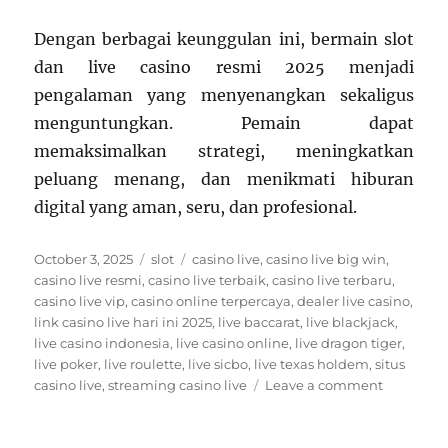
Dengan berbagai keunggulan ini, bermain slot
dan live casino resmi 2025 menjadi
pengalaman yang menyenangkan sekaligus
menguntungkan. Pemain dapat
memaksimalkan strategi, meningkatkan
peluang menang, dan menikmati hiburan
digital yang aman, seru, dan profesional.
Posted
Categories
Tags
October 3, 2025
slot
casino live
,
casino live big win
,
on
casino live resmi
,
casino live terbaik
,
casino live terbaru
,
casino live vip
,
casino online terpercaya
,
dealer live casino
,
link casino live hari ini 2025
,
live baccarat
,
live blackjack
,
live casino indonesia
,
live casino online
,
live dragon tiger
,
live poker
,
live roulette
,
live sicbo
,
live texas holdem
,
situs
on
casino live
,
streaming casino live
Leave a comment
Masuki
Dunia
Slot