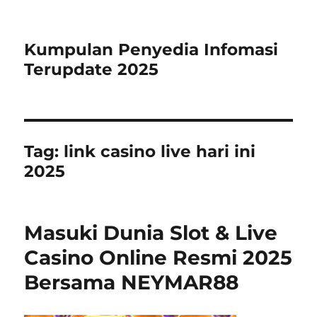
Kumpulan Penyedia Infomasi
Terupdate 2025
Tag:
link casino live hari ini
2025
Masuki Dunia Slot & Live
Casino Online Resmi 2025
Bersama NEYMAR88