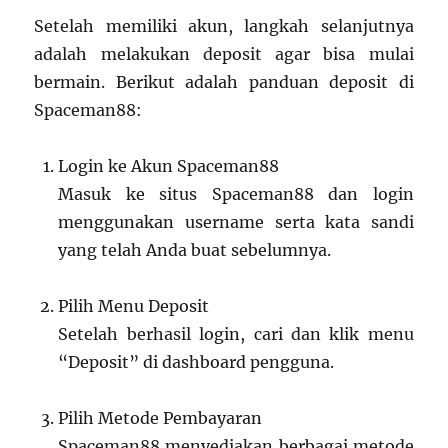
Setelah memiliki akun, langkah selanjutnya
adalah melakukan deposit agar bisa mulai
bermain. Berikut adalah panduan deposit di
Spaceman88:
Login ke Akun Spaceman88
Masuk ke situs Spaceman88 dan login
menggunakan username serta kata sandi
yang telah Anda buat sebelumnya.
Pilih Menu Deposit
Setelah berhasil login, cari dan klik menu
“Deposit” di dashboard pengguna.
Pilih Metode Pembayaran
Spaceman88 menyediakan berbagai metode