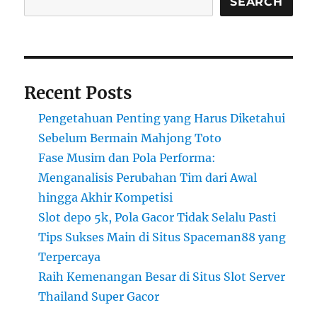
Cek
SEARCH
Spaceman88
Saja!
Recent Posts
Pengetahuan Penting yang Harus Diketahui
Sebelum Bermain Mahjong Toto
Fase Musim dan Pola Performa:
Menganalisis Perubahan Tim dari Awal
hingga Akhir Kompetisi
Slot depo 5k, Pola Gacor Tidak Selalu Pasti
Tips Sukses Main di Situs Spaceman88 yang
Terpercaya
Raih Kemenangan Besar di Situs Slot Server
Thailand Super Gacor