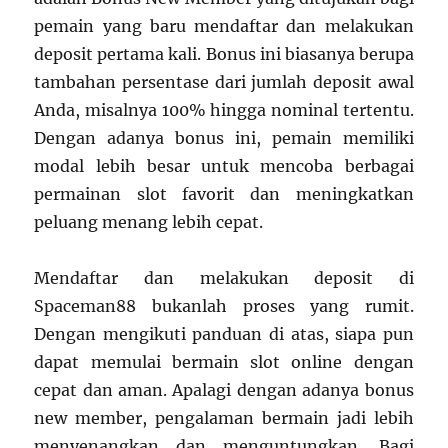
pemain yang baru mendaftar dan melakukan
deposit pertama kali. Bonus ini biasanya berupa
tambahan persentase dari jumlah deposit awal
Anda, misalnya 100% hingga nominal tertentu.
Dengan adanya bonus ini, pemain memiliki
modal lebih besar untuk mencoba berbagai
permainan slot favorit dan meningkatkan
peluang menang lebih cepat.
Mendaftar dan melakukan deposit di
Spaceman88 bukanlah proses yang rumit.
Dengan mengikuti panduan di atas, siapa pun
dapat memulai bermain slot online dengan
cepat dan aman. Apalagi dengan adanya bonus
new member, pengalaman bermain jadi lebih
menyenangkan dan menguntungkan. Bagi