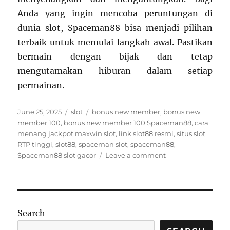
Anda yang ingin mencoba peruntungan di
dunia slot, Spaceman88 bisa menjadi pilihan
terbaik untuk memulai langkah awal. Pastikan
bermain dengan bijak dan tetap
mengutamakan hiburan dalam setiap
permainan.
Posted
Categories
Tags
June 25, 2025
slot
bonus new member
,
bonus new
on
member 100
,
bonus new member 100 Spaceman88
,
cara
menang jackpot maxwin slot
,
link slot88 resmi
,
situs slot
RTP tinggi
,
slot88
,
spaceman slot
,
spaceman88
,
on
Spaceman88 slot gacor
Leave a comment
Bonus
New
Member
100%
TO
Search
5x?