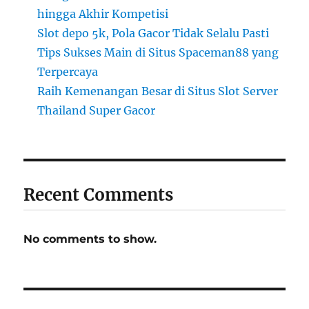
hingga Akhir Kompetisi
Slot depo 5k, Pola Gacor Tidak Selalu Pasti
Tips Sukses Main di Situs Spaceman88 yang
Terpercaya
Raih Kemenangan Besar di Situs Slot Server
Thailand Super Gacor
Recent Comments
No comments to show.