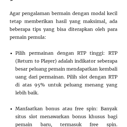
Agar pengalaman bermain dengan modal kecil
tetap memberikan hasil yang maksimal, ada
beberapa tips yang bisa diterapkan oleh para
pemain pemula:
Pilih permainan dengan RTP tinggi: RTP
(Return to Player) adalah indikator seberapa
besar peluang pemain mendapatkan kembali
uang dari permainan. Pilih slot dengan RTP
di atas 95% untuk peluang menang yang
lebih baik.
Manfaatkan bonus atau free spin: Banyak
situs slot menawarkan bonus khusus bagi
pemain baru, termasuk free spin.