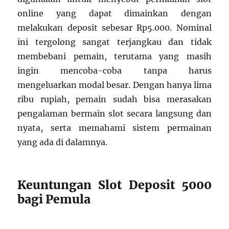
online yang dapat dimainkan dengan
melakukan deposit sebesar Rp5.000. Nominal
ini tergolong sangat terjangkau dan tidak
membebani pemain, terutama yang masih
ingin mencoba-coba tanpa harus
mengeluarkan modal besar. Dengan hanya lima
ribu rupiah, pemain sudah bisa merasakan
pengalaman bermain slot secara langsung dan
nyata, serta memahami sistem permainan
yang ada di dalamnya.
Keuntungan Slot Deposit 5000
bagi Pemula