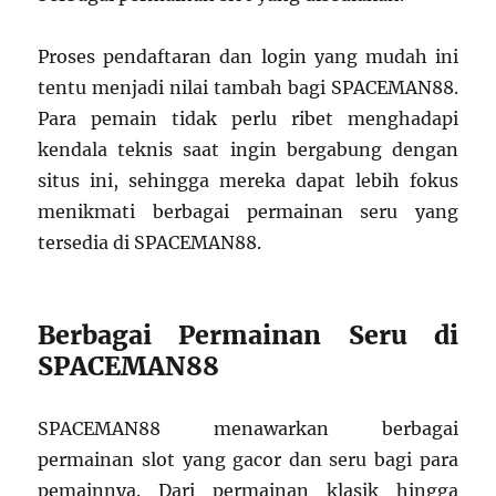
Proses pendaftaran dan login yang mudah ini
tentu menjadi nilai tambah bagi SPACEMAN88.
Para pemain tidak perlu ribet menghadapi
kendala teknis saat ingin bergabung dengan
situs ini, sehingga mereka dapat lebih fokus
menikmati berbagai permainan seru yang
tersedia di SPACEMAN88.
Berbagai Permainan Seru di
SPACEMAN88
SPACEMAN88 menawarkan berbagai
permainan slot yang gacor dan seru bagi para
pemainnya. Dari permainan klasik hingga