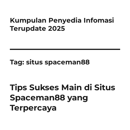
Kumpulan Penyedia Infomasi
Terupdate 2025
Tag:
situs spaceman88
Tips Sukses Main di Situs
Spaceman88 yang
Terpercaya