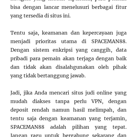
bisa dengan lancar menelusuri berbagai fitur
yang tersedia di situs ini.
Tentu saja, keamanan dan kepercayaan juga
menjadi prioritas utama di SPACEMAN88.
Dengan sistem enkripsi yang canggih, data
pribadi para pemain akan terjaga dengan baik
dan tidak akan disalahgunakan oleh pihak
yang tidak bertanggung jawab.
Jadi, jika Anda mencari situs judi online yang
mudah diakses tanpa perlu VPN, dengan
deposit rendah namun hasil melimpah, dan
tentu saja dengan keamanan yang terjamin,
SPACEMAN88 adalah pilihan yang tepat.
Jangan ragu untuk bergabung sekarang dan