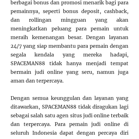
berbagai bonus dan promosi menarik bagi para
pemainnya, seperti bonus deposit, cashback,
dan rollingan mingguan yang akan
meningkatkan peluang para pemain untuk
meraih kemenangan besar. Dengan layanan
24/7 yang siap membantu para pemain dengan
segala kendala yang mereka hadapi,
SPACEMAN88 tidak hanya menjadi tempat
bermain judi online yang seru, namun juga
aman dan terpercaya.
Dengan semua keunggulan dan layanan yang
ditawarkan, SPACEMAN88 tidak diragukan lagi
sebagai salah satu agen situs judi online terbaik
dan terpercaya. Para pemain judi online di
seluruh Indonesia dapat dengan percaya diri