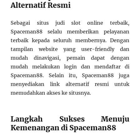
Alternatif Resmi
Sebagai situs judi slot online terbaik,
Spaceman88 selalu memberikan pelayanan
terbaik kepada seluruh membernya. Dengan
tampilan website yang user-friendly dan
mudah dinavigasi, pemain dapat dengan
mudah melakukan login dan mendaftar di
Spaceman88. Selain itu, Spaceman88 juga
menyediakan link alternatif resmi untuk
memudahkan akses ke situsnya.
Langkah Sukses Menuju
Kemenangan di Spaceman88