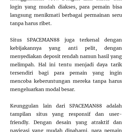
login yang mudah diakses, para pemain bisa
langsung menikmati berbagai permainan seru
tanpa harus ribet.
Situs SPACEMAN88 juga terkenal dengan
kebijakannya yang anti pelit, dengan
menyediakan deposit rendah namun hasil yang
melimpah. Hal ini tentu menjadi daya tarik
tersendiri bagi para pemain yang ingin
mencoba keberuntungan mereka tanpa harus
mengeluarkan modal besar.
Keunggulan lain dari SPACEMAN88 adalah
tampilan situs yang responsif dan user-
friendly. Dengan desain yang atraktif dan
navigasi yang mudah dipahami, para pemain