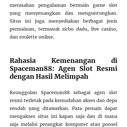
merasakan pengalaman bermain game slot
yang menyenangkan dan menguntungkan.
Situs ini juga menyediakan berbagai jenis
permainan, termasuk sicbo dadu, live casino,
dan roulette online.
Rahasia Kemenangan di
Spaceman88: Agen Slot Resmi
dengan Hasil Melimpah
Keunggulan Spaceman88 sebagai agen slot
resmi terletak pada kemudahan akses dan depo
rendah yang ditawarkan. Para pemain dapat
mengakses situs ini kapan saja dan di mana
saja melalui perangkat komputer atau ponsel