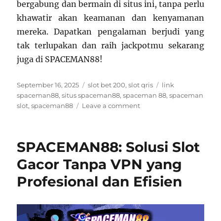
bergabung dan bermain di situs ini, tanpa perlu
khawatir akan keamanan dan kenyamanan
mereka. Dapatkan pengalaman berjudi yang
tak terlupakan dan raih jackpotmu sekarang
juga di SPACEMAN88!
Posted
Categories
Tags
September 16, 2025
slot bet 200
,
slot qris
link
on
spaceman88
,
situs spaceman88
,
spaceman 88
,
spaceman
on
slot
,
spaceman88
Leave a comment
Manfaat
Bermain
di
SPACEMAN88: Solusi Slot
Spaceman88:
Keuntungan
Gacor Tanpa VPN yang
Deposit
Profesional dan Efisien
Rendah