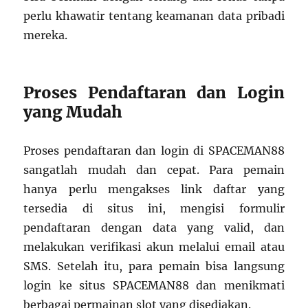
perlu khawatir tentang keamanan data pribadi
mereka.
Proses Pendaftaran dan Login
yang Mudah
Proses pendaftaran dan login di SPACEMAN88
sangatlah mudah dan cepat. Para pemain
hanya perlu mengakses link daftar yang
tersedia di situs ini, mengisi formulir
pendaftaran dengan data yang valid, dan
melakukan verifikasi akun melalui email atau
SMS. Setelah itu, para pemain bisa langsung
login ke situs SPACEMAN88 dan menikmati
berbagai permainan slot yang disediakan.