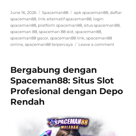
Posted
Categories
Tags
June 16, 2026
Spaceman88
apk spaceman88
,
daftar
on
spaceman88
,
link alternatif spaceman88
,
login
spaceman88
,
platform spaceman88
,
situs spaceman88
,
spaceman 88
,
spaceman 88 slot
,
spaceman88
,
spaceman88 gacor
,
spaceman88 link
,
spaceman88
on
online
,
spaceman88 terpercaya
Leave a comment
Tips
Sukses
Main
Bergabung dengan
di
Situs
Spaceman88: Situs Slot
Spaceman
Profesional dengan Depo
yang
Terpercaya
Rendah