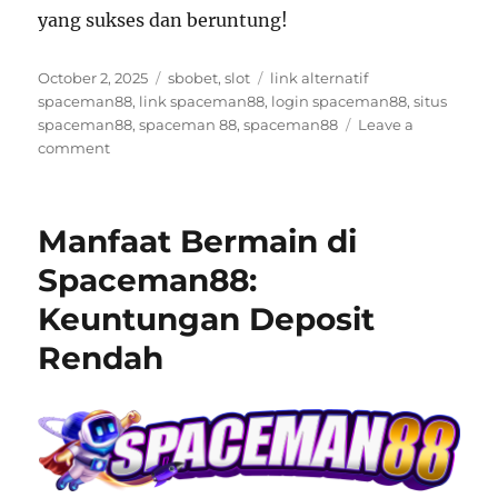
yang sukses dan beruntung!
Posted
Categories
Tags
October 2, 2025
sbobet
,
slot
link alternatif
on
spaceman88
,
link spaceman88
,
login spaceman88
,
situs
spaceman88
,
spaceman 88
,
spaceman88
Leave a
on
comment
Bergabung
dengan
Spaceman88:
Manfaat Bermain di
Situs
Slot
Spaceman88:
Profesional
Keuntungan Deposit
dengan
Depo
Rendah
Rendah