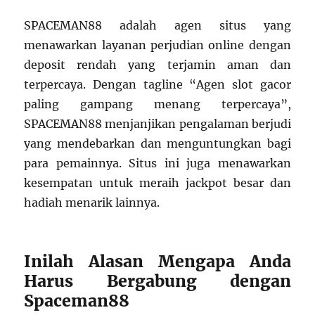
SPACEMAN88 adalah agen situs yang
menawarkan layanan perjudian online dengan
deposit rendah yang terjamin aman dan
terpercaya. Dengan tagline “Agen slot gacor
paling gampang menang terpercaya”,
SPACEMAN88 menjanjikan pengalaman berjudi
yang mendebarkan dan menguntungkan bagi
para pemainnya. Situs ini juga menawarkan
kesempatan untuk meraih jackpot besar dan
hadiah menarik lainnya.
Inilah Alasan Mengapa Anda
Harus Bergabung dengan
Spaceman88