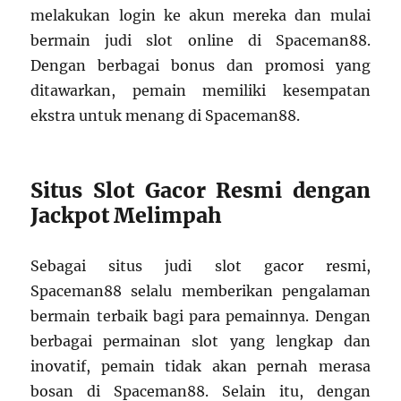
melakukan login ke akun mereka dan mulai
bermain judi slot online di Spaceman88.
Dengan berbagai bonus dan promosi yang
ditawarkan, pemain memiliki kesempatan
ekstra untuk menang di Spaceman88.
Situs Slot Gacor Resmi dengan
Jackpot Melimpah
Sebagai situs judi slot gacor resmi,
Spaceman88 selalu memberikan pengalaman
bermain terbaik bagi para pemainnya. Dengan
berbagai permainan slot yang lengkap dan
inovatif, pemain tidak akan pernah merasa
bosan di Spaceman88. Selain itu, dengan