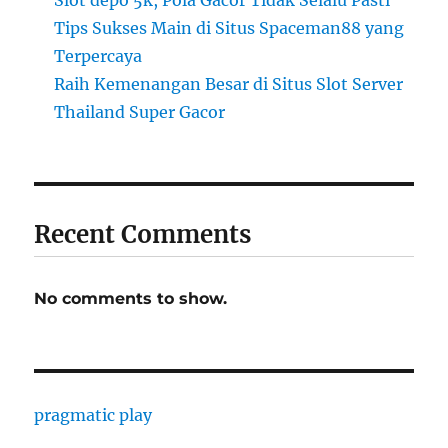
Slot depo 5k, Pola Gacor Tidak Selalu Pasti
Tips Sukses Main di Situs Spaceman88 yang
Terpercaya
Raih Kemenangan Besar di Situs Slot Server
Thailand Super Gacor
Recent Comments
No comments to show.
pragmatic play