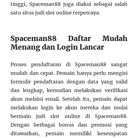
tinggi, Spaceman88 juga diakui sebagai salah
satu situs judi slot online terpercaya.
Spaceman88 Daftar Mudah
Menang dan Login Lancar
Proses pendaftaran di Spaceman88 sangat
mudah dan cepat. Pemain hanya perlu mengisi
formulir pendaftaran dengan data yang valid
dan lengkap, kemudian melakukan verifikasi
akun melalui email. Setelah itu, pemain dapat
melakukan login ke akun mereka dan mulai
bermain judi slot online di Spaceman88.
Dengan berbagai bonus dan promosi yang
ditawarkan, pemain memiliki kesempatan