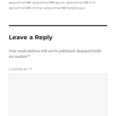
spaceman88
,
spaceman88 gacor
,
spaceman88 link
,
spaceman88 online
,
spaceman88 terpercaya
Leave a Reply
Your email address will not be published.
Required fields
are marked
*
COMMENT
*