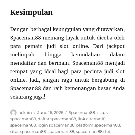
Kesimpulan
Dengan berbagai keunggulan yang ditawarkan,
Spaceman88 memang layak untuk dicoba oleh
para pemain judi slot online. Dari jackpot
melimpah hingga kemudahan dalam
mendaftar dan bermain, Spaceman88 menjadi
tempat yang ideal bagi para pecinta judi slot
online. Jadi, jangan ragu untuk bergabung di
Spaceman88 dan raih kemenangan besar Anda
sekarang juga!
Author
Posted
Categories
Tags
admin
June 16, 2026
Spaceman88
apk
on
spaceman88
,
daftar spaceman88
,
link alternatif
spaceman88
,
login spaceman88
,
platform spaceman88
,
situs spaceman88
,
spaceman 88
,
spaceman 88 slot
,