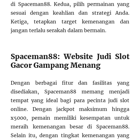
di Spaceman88. Kedua, pilih permainan yang
sesuai dengan keahlian dan strategi Anda.
Ketiga, tetapkan target kemenangan dan
jangan terlalu serakah dalam bermain.
Spaceman88: Website Judi Slot
Gacor Gampang Menang
Dengan berbagai fitur dan fasilitas yang
disediakan, Spaceman88 memang menjadi
tempat yang ideal bagi para pecinta judi slot
online. Dengan jackpot maksimum hingga
x5000, pemain memiliki kesempatan untuk
meraih kemenangan besar di Spaceman88.
Selain itu, dengan tingkat kemenangan yang