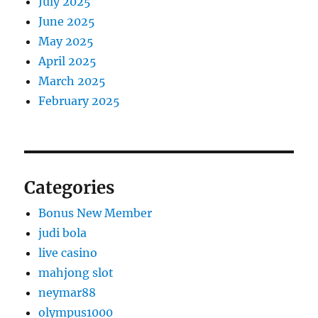
July 2025
June 2025
May 2025
April 2025
March 2025
February 2025
Categories
Bonus New Member
judi bola
live casino
mahjong slot
neymar88
olympus1000