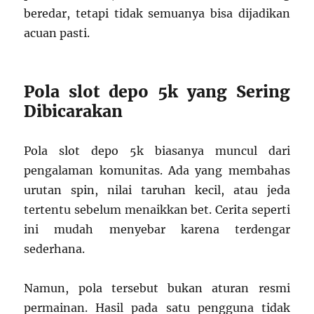
beredar, tetapi tidak semuanya bisa dijadikan
acuan pasti.
Pola slot depo 5k yang Sering
Dibicarakan
Pola slot depo 5k biasanya muncul dari
pengalaman komunitas. Ada yang membahas
urutan spin, nilai taruhan kecil, atau jeda
tertentu sebelum menaikkan bet. Cerita seperti
ini mudah menyebar karena terdengar
sederhana.
Namun, pola tersebut bukan aturan resmi
permainan. Hasil pada satu pengguna tidak