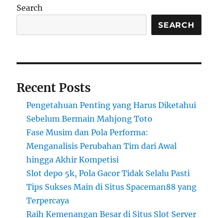
Gacor
Search
Tidak
Selalu
SEARCH
Pasti
Recent Posts
Pengetahuan Penting yang Harus Diketahui
Sebelum Bermain Mahjong Toto
Fase Musim dan Pola Performa:
Menganalisis Perubahan Tim dari Awal
hingga Akhir Kompetisi
Slot depo 5k, Pola Gacor Tidak Selalu Pasti
Tips Sukses Main di Situs Spaceman88 yang
Terpercaya
Raih Kemenangan Besar di Situs Slot Server