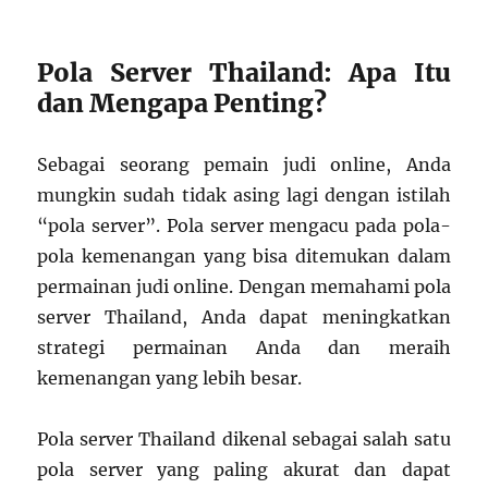
Pola Server Thailand: Apa Itu
dan Mengapa Penting?
Sebagai seorang pemain judi online, Anda
mungkin sudah tidak asing lagi dengan istilah
“pola server”. Pola server mengacu pada pola-
pola kemenangan yang bisa ditemukan dalam
permainan judi online. Dengan memahami pola
server Thailand, Anda dapat meningkatkan
strategi permainan Anda dan meraih
kemenangan yang lebih besar.
Pola server Thailand dikenal sebagai salah satu
pola server yang paling akurat dan dapat