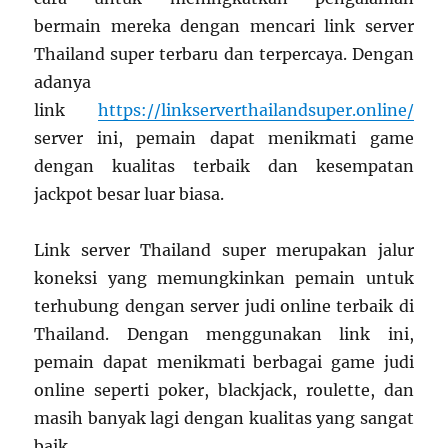
bermain mereka dengan mencari link server
Thailand super terbaru dan terpercaya. Dengan
adanya
link
https://linkserverthailandsuper.online/
server ini, pemain dapat menikmati game
dengan kualitas terbaik dan kesempatan
jackpot besar luar biasa.
Link server Thailand super merupakan jalur
koneksi yang memungkinkan pemain untuk
terhubung dengan server judi online terbaik di
Thailand. Dengan menggunakan link ini,
pemain dapat menikmati berbagai game judi
online seperti poker, blackjack, roulette, dan
masih banyak lagi dengan kualitas yang sangat
baik.