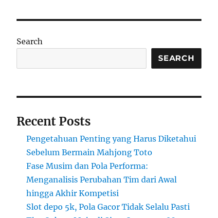
Emas
Menang
Besar
dengan
Search
Pola
Server
SEARCH
Thailand
Terpercaya
Recent Posts
Pengetahuan Penting yang Harus Diketahui
Sebelum Bermain Mahjong Toto
Fase Musim dan Pola Performa:
Menganalisis Perubahan Tim dari Awal
hingga Akhir Kompetisi
Slot depo 5k, Pola Gacor Tidak Selalu Pasti