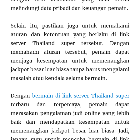
melindungi data pribadi dan keuangan pemain.
Selain itu, pastikan juga untuk memahami
aturan dan ketentuan yang berlaku di link
server Thailand super tersebut. Dengan
memahami aturan tersebut, pemain dapat
menjaga kesempatan untuk memenangkan
jackpot besar luar biasa tanpa harus mengalami
masalah atau kendala selama bermain.
Dengan
bermain di link server Thailand super
terbaru dan terpercaya, pemain dapat
merasakan pengalaman judi online yang lebih
baik dan mendapatkan kesempatan untuk
memenangkan jackpot besar luar biasa. Jadi,
jangan ragu untuk mencoba bermain di link