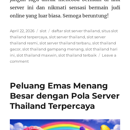
server ini dan nikmati sensasi bermain judi
online yang luar biasa. Semoga beruntung!
Posted
Categories
Tags
April 22, 2026
slot
daftar slot server thailand
,
situs slot
on
thailand terpercaya
,
slot server thailand
,
slot server
thailand resmi
,
slot server thailand terbaru
,
slot thailand
gacor
,
slot thailand gampang menang
,
slot thailand hari
ini
,
slot thailand maxwin
,
slot thailand terbaik
Leave a
on
comment
Tunjukkan
Skill
Anda:
Peluang Emas Menang
Bersaing
di
Besar dengan Pola Server
Link
Thailand Terpercaya
Server
Thailand
Terpercaya