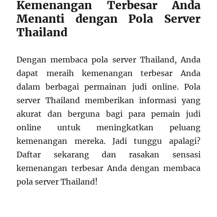
Kemenangan Terbesar Anda
Menanti dengan Pola Server
Thailand
Dengan membaca pola server Thailand, Anda
dapat meraih kemenangan terbesar Anda
dalam berbagai permainan judi online. Pola
server Thailand memberikan informasi yang
akurat dan berguna bagi para pemain judi
online untuk meningkatkan peluang
kemenangan mereka. Jadi tunggu apalagi?
Daftar sekarang dan rasakan sensasi
kemenangan terbesar Anda dengan membaca
pola server Thailand!