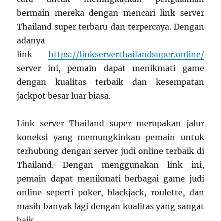
bermain mereka dengan mencari link server
Thailand super terbaru dan terpercaya. Dengan
adanya
link
https://linkserverthailandsuper.online/
server ini, pemain dapat menikmati game
dengan kualitas terbaik dan kesempatan
jackpot besar luar biasa.
Link server Thailand super merupakan jalur
koneksi yang memungkinkan pemain untuk
terhubung dengan server judi online terbaik di
Thailand. Dengan menggunakan link ini,
pemain dapat menikmati berbagai game judi
online seperti poker, blackjack, roulette, dan
masih banyak lagi dengan kualitas yang sangat
baik.