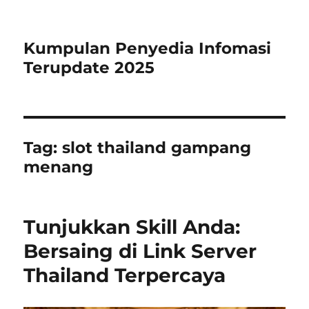
Kumpulan Penyedia Infomasi
Terupdate 2025
Tag:
slot thailand gampang
menang
Tunjukkan Skill Anda:
Bersaing di Link Server
Thailand Terpercaya