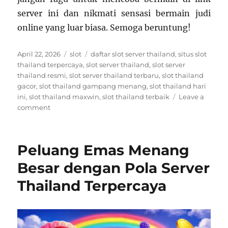
server ini dan nikmati sensasi bermain judi
online yang luar biasa. Semoga beruntung!
Posted
Categories
Tags
April 22, 2026
slot
daftar slot server thailand
,
situs slot
on
thailand terpercaya
,
slot server thailand
,
slot server
thailand resmi
,
slot server thailand terbaru
,
slot thailand
gacor
,
slot thailand gampang menang
,
slot thailand hari
ini
,
slot thailand maxwin
,
slot thailand terbaik
Leave a
on
comment
Tunjukkan
Skill
Anda:
Peluang Emas Menang
Bersaing
di
Besar dengan Pola Server
Link
Thailand Terpercaya
Server
Thailand
Terpercaya