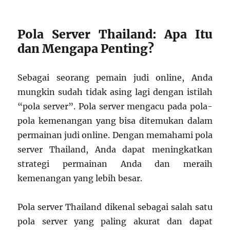
Pola Server Thailand: Apa Itu
dan Mengapa Penting?
Sebagai seorang pemain judi online, Anda
mungkin sudah tidak asing lagi dengan istilah
“pola server”. Pola server mengacu pada pola-
pola kemenangan yang bisa ditemukan dalam
permainan judi online. Dengan memahami pola
server Thailand, Anda dapat meningkatkan
strategi permainan Anda dan meraih
kemenangan yang lebih besar.
Pola server Thailand dikenal sebagai salah satu
pola server yang paling akurat dan dapat