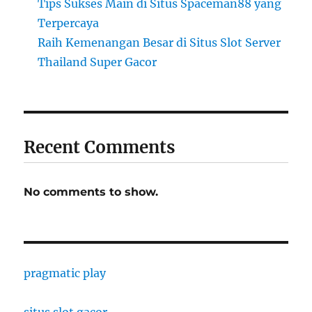
Tips Sukses Main di Situs Spaceman88 yang
Terpercaya
Raih Kemenangan Besar di Situs Slot Server
Thailand Super Gacor
Recent Comments
No comments to show.
pragmatic play
situs slot gacor