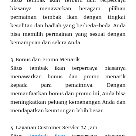
Situs tembak ikan terbaru dan terpercaya
biasanya menawarkan beragam pilihan
permainan tembak ikan dengan tingkat
kesulitan dan hadiah yang berbeda-beda. Anda
bisa memilih permainan yang sesuai dengan
kemampuan dan selera Anda.
3. Bonus dan Promo Menarik
Situs tembak ikan terpercaya biasanya
menawarkan bonus dan promo menarik
kepada para pemainnya. Dengan
memanfaatkan bonus dan promo ini, Anda bisa
meningkatkan peluang kemenangan Anda dan
mendapatkan keuntungan lebih besar.
4. Layanan Customer Service 24 Jam