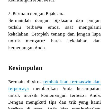
keuntungan lebih besar.
4. Bermain dengan Bijaksana
Bermainlah dengan bijaksana dan jangan
terlalu terbawa emosi saat mengalami
kekalahan. Tetaplah tenang dan jangan lupa
untuk mengatur batas kekalahan dan
kemenangan Anda.
Kesimpulan
Bermain di situs
tembak ikan termaxwin dan
terpercaya
memberikan Anda kesempatan
untuk meraih kemenangan terbesar Anda.
Dengan mengikuti tips dan trik yang kami