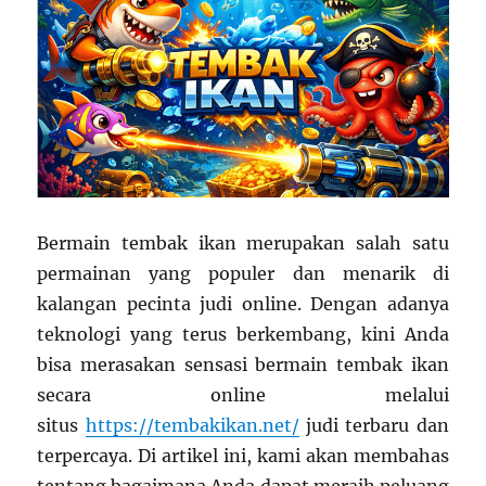
Bermain tembak ikan merupakan salah satu
permainan yang populer dan menarik di
kalangan pecinta judi online. Dengan adanya
teknologi yang terus berkembang, kini Anda
bisa merasakan sensasi bermain tembak ikan
secara online melalui
situs
https://tembakikan.net/
judi terbaru dan
terpercaya. Di artikel ini, kami akan membahas