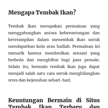
Mengapa Tembak Ikan?
Tembak ikan merupakan permainan yang
menggabungkan antara keberuntungan dan
keterampilan dalam menembak ikan untuk
mendapatkan koin atau hadiah. Permainan ini
menarik karena memberikan sensasi yang
berbeda dan menghibur bagi para pemain.
Selain itu, bermain tembak ikan juga dapat
menjadi salah satu cara untuk menghilangkan
stres dan kejenuhan sehari-hari.
Keuntungan Bermain di Situs
Tembak Ikan Terbaru dan