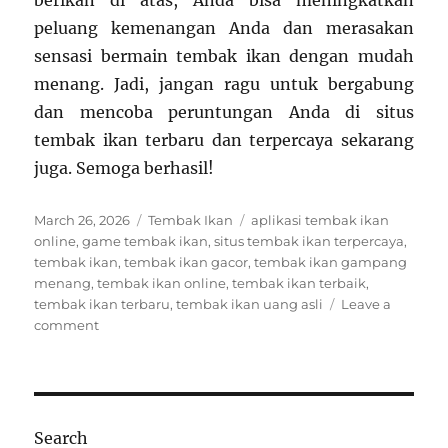
berikan di atas, Anda bisa meningkatkan
peluang kemenangan Anda dan merasakan
sensasi bermain tembak ikan dengan mudah
menang. Jadi, jangan ragu untuk bergabung
dan mencoba peruntungan Anda di situs
tembak ikan terbaru dan terpercaya sekarang
juga. Semoga berhasil!
Posted
Categories
Tags
March 26, 2026
Tembak Ikan
aplikasi tembak ikan
on
online
,
game tembak ikan
,
situs tembak ikan terpercaya
,
tembak ikan
,
tembak ikan gacor
,
tembak ikan gampang
menang
,
tembak ikan online
,
tembak ikan terbaik
,
tembak ikan terbaru
,
tembak ikan uang asli
Leave a
on
comment
Tembak
Ikan
Terpercaya:
Tempat
Terbaik
Search