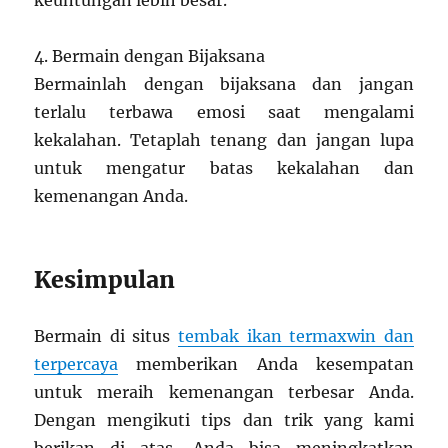
keuntungan lebih besar.
4. Bermain dengan Bijaksana
Bermainlah dengan bijaksana dan jangan
terlalu terbawa emosi saat mengalami
kekalahan. Tetaplah tenang dan jangan lupa
untuk mengatur batas kekalahan dan
kemenangan Anda.
Kesimpulan
Bermain di situs
tembak ikan termaxwin dan
terpercaya
memberikan Anda kesempatan
untuk meraih kemenangan terbesar Anda.
Dengan mengikuti tips dan trik yang kami