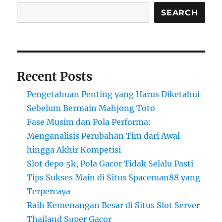
untuk
Meraih
SEARCH
Sukses
Recent Posts
Pengetahuan Penting yang Harus Diketahui
Sebelum Bermain Mahjong Toto
Fase Musim dan Pola Performa:
Menganalisis Perubahan Tim dari Awal
hingga Akhir Kompetisi
Slot depo 5k, Pola Gacor Tidak Selalu Pasti
Tips Sukses Main di Situs Spaceman88 yang
Terpercaya
Raih Kemenangan Besar di Situs Slot Server
Thailand Super Gacor