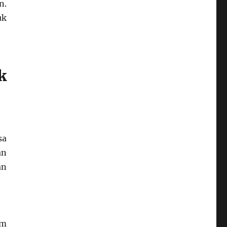
n.
uk
k
sa
an
an
am