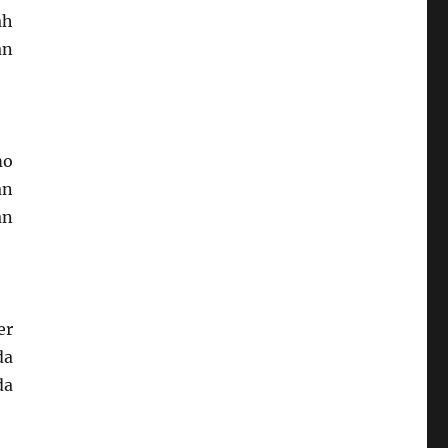
ah
an
mo
an
an
er
da
da