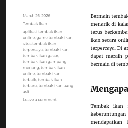
Posted
March 26, 2026
Bermain tembak
on
Categories
Tembak Ikan
menarik di kala
Tags
aplikasi tembak ikan
terus berkemba
online
,
game tembak ikan
,
ikan secara onli
situs tembak ikan
terpercaya. Di 
terpercaya
,
tembak ikan
,
tembak ikan gacor
,
dapat meraih 
tembak ikan gampang
bermain di temb
menang
,
tembak ikan
online
,
tembak ikan
terbaik
,
tembak ikan
terbaru
,
tembak ikan uang
Mengapa
asli
on
Leave a comment
Tembak
Tembak ikan 
Ikan
keberuntunga
Terpercaya:
mendapatkan 
Tempat