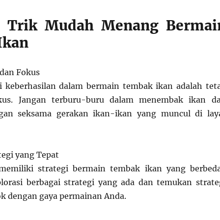
n Trik Mudah Menang Bermai
Ikan
 dan Fokus
i keberhasilan dalam bermain tembak ikan adalah tet
kus. Jangan terburu-buru dalam menembak ikan d
gan seksama gerakan ikan-ikan yang muncul di lay
tegi yang Tepat
memiliki strategi bermain tembak ikan yang berbed
lorasi berbagai strategi yang ada dan temukan strate
ok dengan gaya permainan Anda.