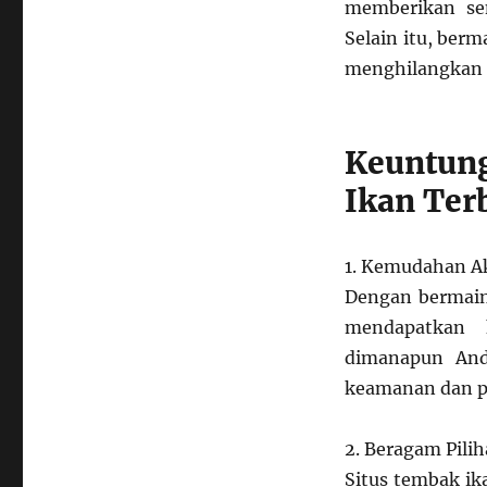
Terbaik
memberikan se
untuk
Selain itu, ber
Meraih
menghilangkan s
Sukses
Keuntun
Ikan Ter
1. Kemudahan A
Dengan bermain 
mendapatkan
dimanapun And
keamanan dan pr
2. Beragam Pili
Situs tembak ik