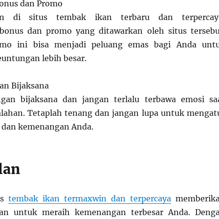
Bonus dan Promo
n di situs tembak ikan terbaru dan terpercay
bonus dan promo yang ditawarkan oleh situs tersebu
mo ini bisa menjadi peluang emas bagi Anda unt
untungan lebih besar.
an Bijaksana
gan bijaksana dan jangan terlalu terbawa emosi sa
lahan. Tetaplah tenang dan jangan lupa untuk mengat
n dan kemenangan Anda.
lan
us
tembak ikan termaxwin dan terpercaya
memberik
an untuk meraih kemenangan terbesar Anda. Deng