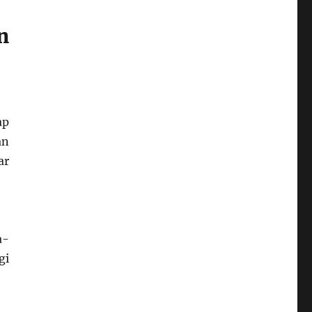
n
ap
an
ar
a-
gi