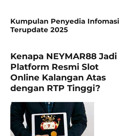
Kumpulan Penyedia Infomasi
Terupdate 2025
Kenapa NEYMAR88 Jadi
Platform Resmi Slot
Online Kalangan Atas
dengan RTP Tinggi?