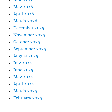
June 2026
May 2026
April 2026
March 2026
December 2025
November 2025
October 2025
September 2025
August 2025
July 2025
June 2025
May 2025
April 2025
March 2025
February 2025