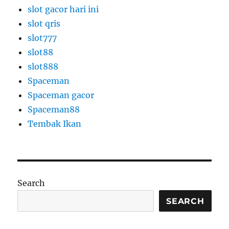
slot gacor hari ini
slot qris
slot777
slot88
slot888
Spaceman
Spaceman gacor
Spaceman88
Tembak Ikan
Search
SEARCH