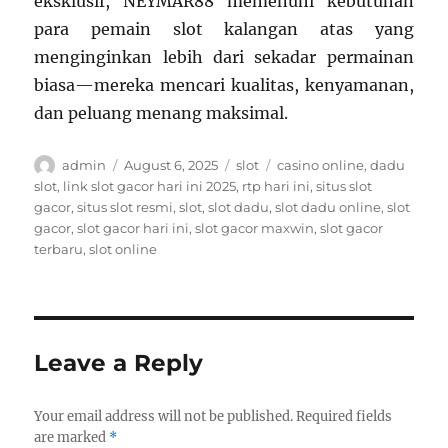
eksklusif, NEYMAR88 memenuhi kebutuhan
para pemain slot kalangan atas yang
menginginkan lebih dari sekadar permainan
biasa—mereka mencari kualitas, kenyamanan,
dan peluang menang maksimal.
Author
Posted
Categories
Tags
admin
August 6, 2025
slot
casino online
,
dadu
on
slot
,
link slot gacor hari ini 2025
,
rtp hari ini
,
situs slot
gacor
,
situs slot resmi
,
slot
,
slot dadu
,
slot dadu online
,
slot
gacor
,
slot gacor hari ini
,
slot gacor maxwin
,
slot gacor
terbaru
,
slot online
Leave a Reply
Your email address will not be published.
Required fields
are marked
*