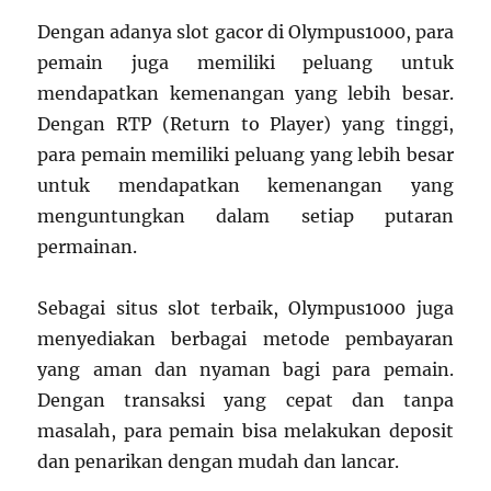
Dengan adanya slot gacor di Olympus1000, para
pemain juga memiliki peluang untuk
mendapatkan kemenangan yang lebih besar.
Dengan RTP (Return to Player) yang tinggi,
para pemain memiliki peluang yang lebih besar
untuk mendapatkan kemenangan yang
menguntungkan dalam setiap putaran
permainan.
Sebagai situs slot terbaik, Olympus1000 juga
menyediakan berbagai metode pembayaran
yang aman dan nyaman bagi para pemain.
Dengan transaksi yang cepat dan tanpa
masalah, para pemain bisa melakukan deposit
dan penarikan dengan mudah dan lancar.