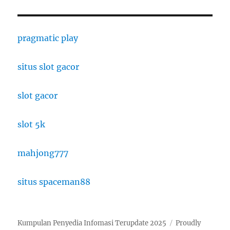
pragmatic play
situs slot gacor
slot gacor
slot 5k
mahjong777
situs spaceman88
Kumpulan Penyedia Infomasi Terupdate 2025
Proudly