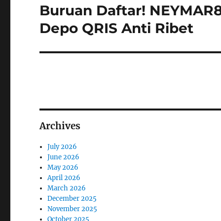
Buruan Daftar! NEYMAR88
Next
post:
Depo QRIS Anti Ribet
Archives
July 2026
June 2026
May 2026
April 2026
March 2026
December 2025
November 2025
October 2025