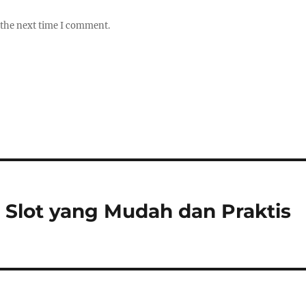
 the next time I comment.
Slot yang Mudah dan Praktis