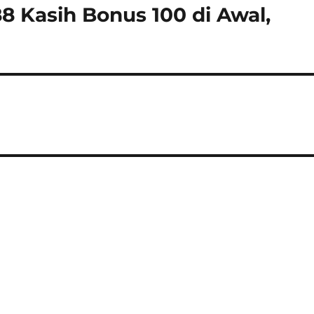
 Kasih Bonus 100 di Awal,