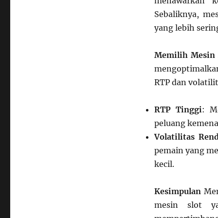
menawarkan ke
Sebaliknya, me
yang lebih serin
Memilih Mesin S
mengoptimalkan
RTP dan volatili
RTP Tinggi
: M
peluang kemenan
Volatilitas Ren
pemain yang men
kecil.
Kesimpulan
Mem
mesin slot y