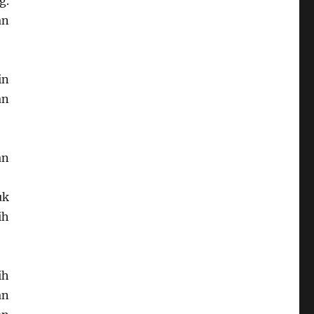
g.
an
in
an
an
uk
ih
ih
an