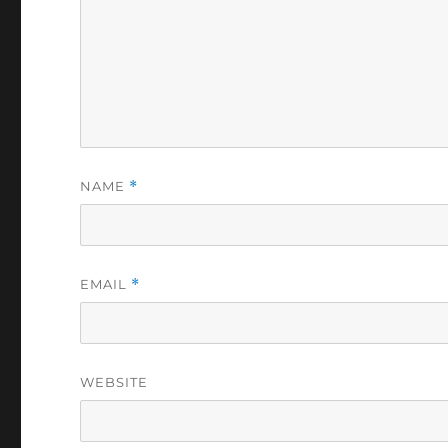
NAME
*
EMAIL
*
WEBSITE