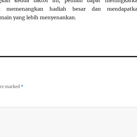
kan kedua faktor ini, pemain dapat meningkatk
uk memenangkan hadiah besar dan mendapatk
main yang lebih menyenankan.
 are marked
*