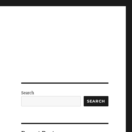
Search
SEARCH