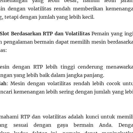
menangan yang lebih besar, namun lebih jaran
sin dengan volatilitas rendah memberikan kemenang
g, tetapi dengan jumlah yang lebih kecil.
lot Berdasarkan RTP dan Volatilitas
Pemain yang ing
 pengalaman bermain dapat memilih mesin berdasark
tas:
esin dengan RTP lebih tinggi cenderung menawark
gan yang lebih baik dalam jangka panjang.
dah
: Mesin dengan volatilitas rendah lebih cocok unt
cari kemenangan lebih sering dengan jumlah yang leb
ahami RTP dan volatilitas adalah kunci untuk memil
ang sesuai dengan gaya bermain Anda. Deng