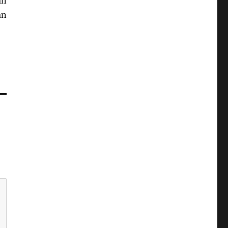
an
an