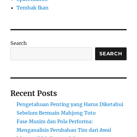
Tembak Ikan
Search
SEARCH
Recent Posts
Pengetahuan Penting yang Harus Diketahui
Sebelum Bermain Mahjong Toto
Fase Musim dan Pola Performa:
Menganalisis Perubahan Tim dari Awal