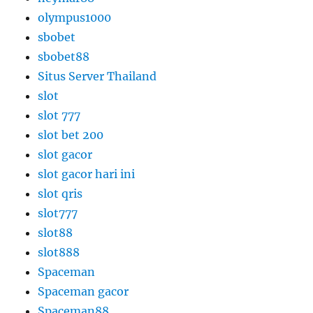
olympus1000
sbobet
sbobet88
Situs Server Thailand
slot
slot 777
slot bet 200
slot gacor
slot gacor hari ini
slot qris
slot777
slot88
slot888
Spaceman
Spaceman gacor
Spaceman88