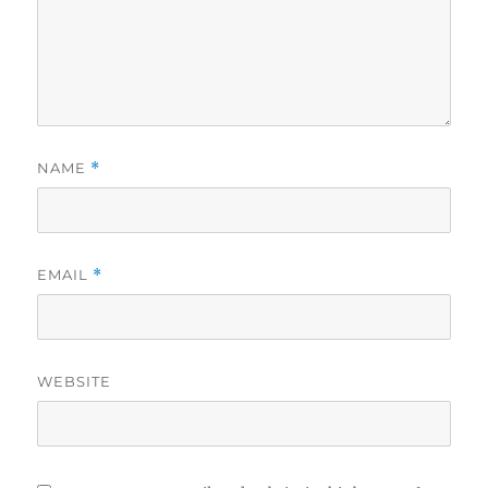
NAME
*
EMAIL
*
WEBSITE