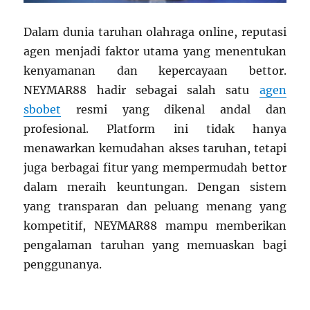
Dalam dunia taruhan olahraga online, reputasi
agen menjadi faktor utama yang menentukan
kenyamanan dan kepercayaan bettor.
NEYMAR88 hadir sebagai salah satu
agen
sbobet
resmi yang dikenal andal dan
profesional. Platform ini tidak hanya
menawarkan kemudahan akses taruhan, tetapi
juga berbagai fitur yang mempermudah bettor
dalam meraih keuntungan. Dengan sistem
yang transparan dan peluang menang yang
kompetitif, NEYMAR88 mampu memberikan
pengalaman taruhan yang memuaskan bagi
penggunanya.