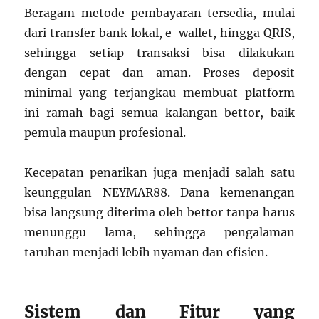
Beragam metode pembayaran tersedia, mulai
dari transfer bank lokal, e-wallet, hingga QRIS,
sehingga setiap transaksi bisa dilakukan
dengan cepat dan aman. Proses deposit
minimal yang terjangkau membuat platform
ini ramah bagi semua kalangan bettor, baik
pemula maupun profesional.
Kecepatan penarikan juga menjadi salah satu
keunggulan NEYMAR88. Dana kemenangan
bisa langsung diterima oleh bettor tanpa harus
menunggu lama, sehingga pengalaman
taruhan menjadi lebih nyaman dan efisien.
Sistem dan Fitur yang