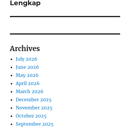
Lengkap
Archives
July 2026
June 2026
May 2026
April 2026
March 2026
December 2025
November 2025
October 2025
September 2025