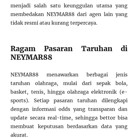
menjadi salah satu keunggulan utama yang
membedakan NEYMAR88 dari agen lain yang
tidak resmi atau kurang terpercaya.
Ragam Pasaran Taruhan di
NEYMAR88
NEYMAR88 menawarkan berbagai jenis
taruhan olahraga, mulai dari sepak bola,
basket, tenis, hingga olahraga elektronik (e-
sports). Setiap pasaran taruhan dilengkapi
dengan informasi odds yang transparan dan
update secara real-time, sehingga bettor bisa
membuat keputusan berdasarkan data yang
akurat.