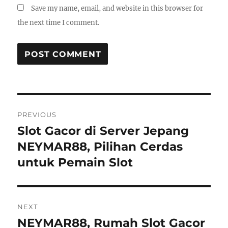
Save my name, email, and website in this browser for
the next time I comment.
Post
PREVIOUS
navigation
Slot Gacor di Server Jepang
Previous
post:
NEYMAR88, Pilihan Cerdas
untuk Pemain Slot
NEXT
NEYMAR88, Rumah Slot Gacor
Next