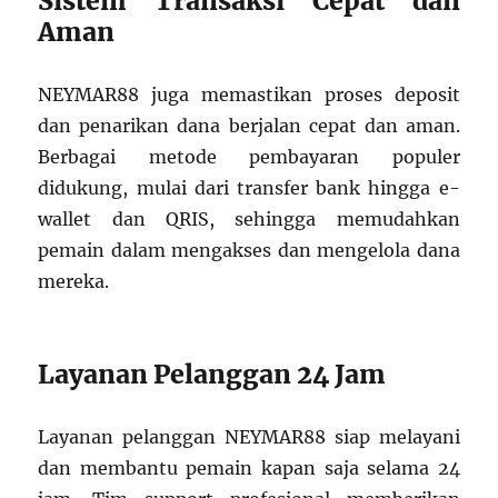
Sistem Transaksi Cepat dan
Aman
NEYMAR88 juga memastikan proses deposit
dan penarikan dana berjalan cepat dan aman.
Berbagai metode pembayaran populer
didukung, mulai dari transfer bank hingga e-
wallet dan QRIS, sehingga memudahkan
pemain dalam mengakses dan mengelola dana
mereka.
Layanan Pelanggan 24 Jam
Layanan pelanggan NEYMAR88 siap melayani
dan membantu pemain kapan saja selama 24