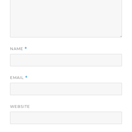
NAME
*
EMAIL
*
WEBSITE