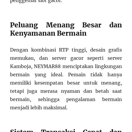
penggemar slot gacor.
Peluang Menang Besar dan
Kenyamanan Bermain
Dengan kombinasi RTP tinggi, desain grafis
memukau, dan server gacor seperti server
Kamboja, NEYMAR88 menciptakan lingkungan
bermain yang ideal. Pemain tidak hanya
memiliki kesempatan besar untuk menang,
tetapi juga merasa nyaman dan betah saat
bermain, sehingga pengalaman bermain
menjadi lebih maksimal.