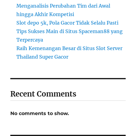
Menganalisis Perubahan Tim dari Awal
hingga Akhir Kompetisi
Slot depo 5k, Pola Gacor Tidak Selalu Pasti
Tips Sukses Main di Situs Spaceman88 yang
Terpercaya
Raih Kemenangan Besar di Situs Slot Server
Thailand Super Gacor
Recent Comments
No comments to show.