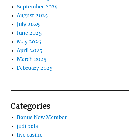
September 2025
August 2025
July 2025
June 2025
May 2025
April 2025
March 2025
February 2025
Categories
Bonus New Member
judi bola
live casino