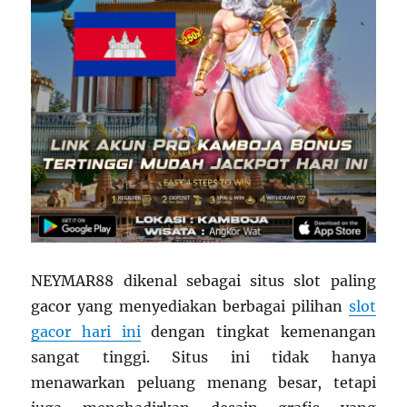
NEYMAR88 dikenal sebagai situs slot paling
gacor yang menyediakan berbagai pilihan
slot
gacor hari ini
dengan tingkat kemenangan
sangat tinggi. Situs ini tidak hanya
menawarkan peluang menang besar, tetapi