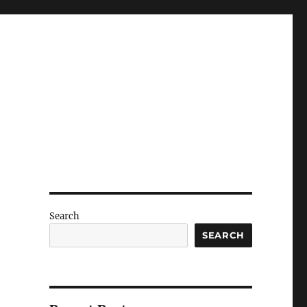
Search
SEARCH