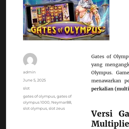
Gates of Olymp
yang mengangk
Author
admin
Olympus. Game
Posted
June 5, 2025
menawarkan pe
on
Categories
slot
perkalian (multi
Tags
gates of olympus
,
gates of
olympus 1000
,
Neymar88
,
slot olympus
,
slot zeus
Versi G
Multiplie