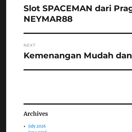
navigation
Slot SPACEMAN dari Pragm
Previous
post:
NEYMAR88
NEXT
Kemenangan Mudah dan C
Next
post:
Archives
July 2026