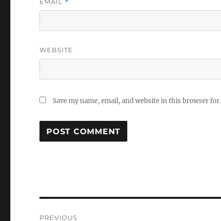
EMAIL
*
WEBSITE
Save my name, email, and website in this browser for
Post
PREVIOUS