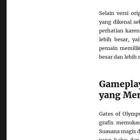
Selain versi or
yang dikenal s
perhatian kare
lebih besar, y
pemain memilik
besar dan lebih
Gamepla
yang Me
Gates of Olym
grafis memuka
Suasana magis d