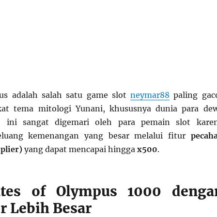
us adalah salah satu game slot
neymar88
paling gac
at tema mitologi Yunani, khususnya dunia para de
 ini sangat digemari oleh para pemain slot kare
luang kemenangan yang besar melalui fitur
pecah
plier)
yang dapat mencapai hingga
x500
.
ates of Olympus 1000 denga
r Lebih Besar