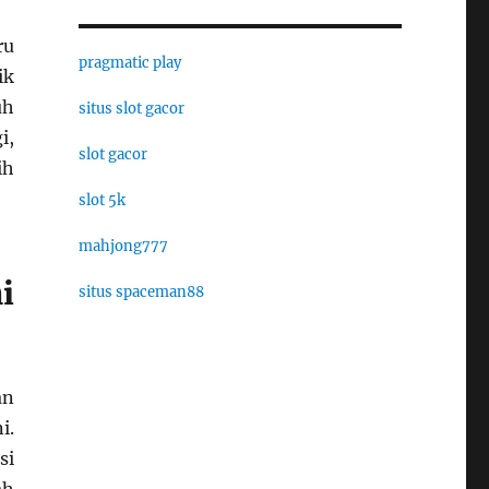
ru
pragmatic play
ik
uh
situs slot gacor
i,
slot gacor
ih
slot 5k
mahjong777
i
situs spaceman88
an
i.
si