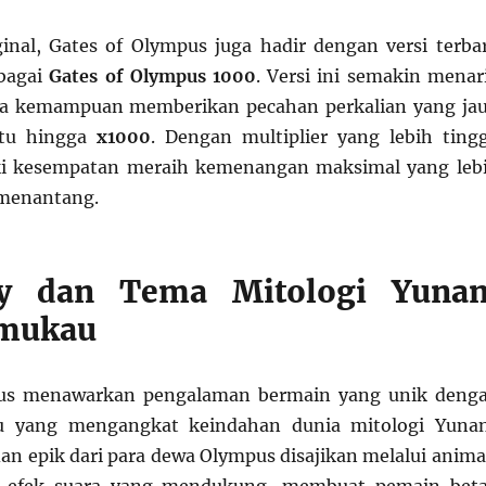
iginal, Gates of Olympus juga hadir dengan versi terba
ebagai
Gates of Olympus 1000
. Versi ini semakin menar
na kemampuan memberikan pecahan perkalian yang ja
aitu hingga
x1000
. Dengan multiplier yang lebih tingg
i kesempatan meraih kemenangan maksimal yang leb
 menantang.
y dan Tema Mitologi Yunan
mukau
pus menawarkan pengalaman bermain yang unik deng
u yang mengangkat keindahan dunia mitologi Yunan
an epik dari para dewa Olympus disajikan melalui anima