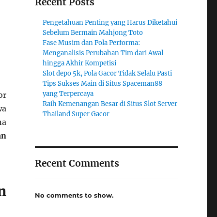
Recent Posts
Pengetahuan Penting yang Harus Diketahui
Sebelum Bermain Mahjong Toto
Fase Musim dan Pola Performa:
Menganalisis Perubahan Tim dari Awal
hingga Akhir Kompetisi
Slot depo 5k, Pola Gacor Tidak Selalu Pasti
Tips Sukses Main di Situs Spaceman88
yang Terpercaya
or
Raih Kemenangan Besar di Situs Slot Server
wa
Thailand Super Gacor
na
an
Recent Comments
n
No comments to show.