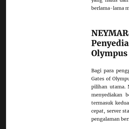
yang halus da
berlama-lama m
NEYMAR8
Penyedia
Olympus
Bagi para peng
Gates of Olymp
pilihan utama. 
menyediakan be
termasuk kedua
cepat, server s
pengalaman ber