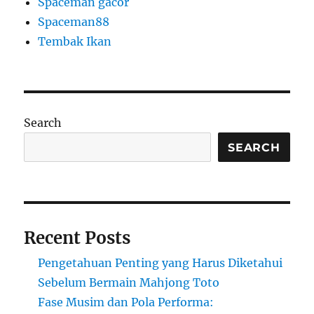
Spaceman gacor
Spaceman88
Tembak Ikan
Search
SEARCH
Recent Posts
Pengetahuan Penting yang Harus Diketahui
Sebelum Bermain Mahjong Toto
Fase Musim dan Pola Performa: