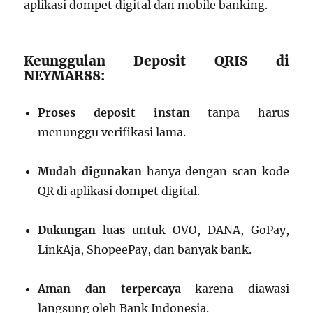
aplikasi dompet digital dan mobile banking.
Keunggulan Deposit QRIS di
NEYMAR88:
Proses deposit instan
tanpa harus
menunggu verifikasi lama.
Mudah digunakan
hanya dengan scan kode
QR di aplikasi dompet digital.
Dukungan luas
untuk OVO, DANA, GoPay,
LinkAja, ShopeePay, dan banyak bank.
Aman dan terpercaya
karena diawasi
langsung oleh Bank Indonesia.