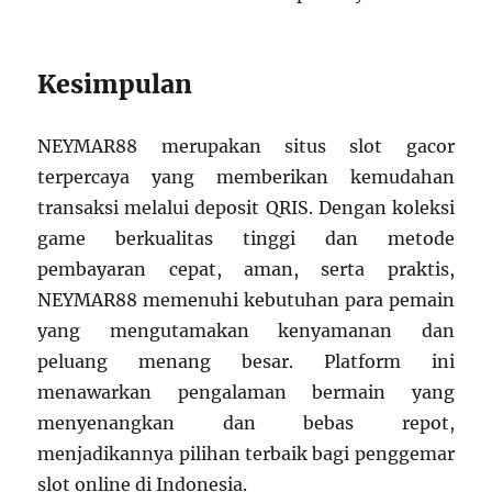
Kesimpulan
NEYMAR88 merupakan situs slot gacor
terpercaya yang memberikan kemudahan
transaksi melalui deposit QRIS. Dengan koleksi
game berkualitas tinggi dan metode
pembayaran cepat, aman, serta praktis,
NEYMAR88 memenuhi kebutuhan para pemain
yang mengutamakan kenyamanan dan
peluang menang besar. Platform ini
menawarkan pengalaman bermain yang
menyenangkan dan bebas repot,
menjadikannya pilihan terbaik bagi penggemar
slot online di Indonesia.