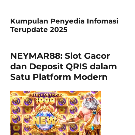
Kumpulan Penyedia Infomasi
Terupdate 2025
NEYMAR88: Slot Gacor
dan Deposit QRIS dalam
Satu Platform Modern