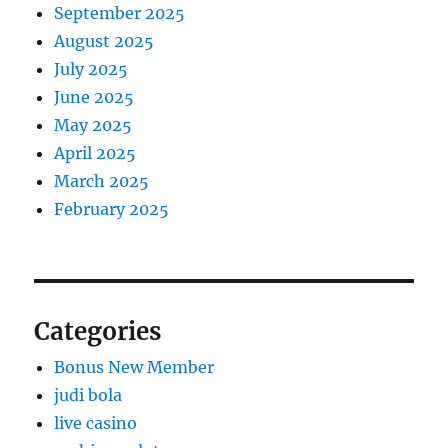
September 2025
August 2025
July 2025
June 2025
May 2025
April 2025
March 2025
February 2025
Categories
Bonus New Member
judi bola
live casino