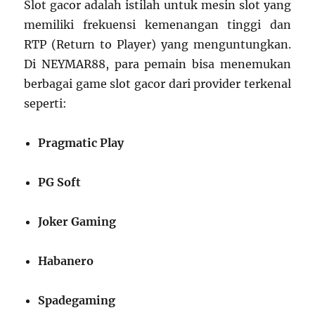
Slot gacor adalah istilah untuk mesin slot yang
memiliki frekuensi kemenangan tinggi dan
RTP (Return to Player) yang menguntungkan.
Di NEYMAR88, para pemain bisa menemukan
berbagai game slot gacor dari provider terkenal
seperti:
Pragmatic Play
PG Soft
Joker Gaming
Habanero
Spadegaming