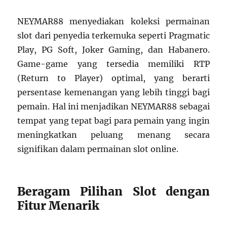
NEYMAR88 menyediakan koleksi permainan
slot dari penyedia terkemuka seperti Pragmatic
Play, PG Soft, Joker Gaming, dan Habanero.
Game-game yang tersedia memiliki RTP
(Return to Player) optimal, yang berarti
persentase kemenangan yang lebih tinggi bagi
pemain. Hal ini menjadikan NEYMAR88 sebagai
tempat yang tepat bagi para pemain yang ingin
meningkatkan peluang menang secara
signifikan dalam permainan slot online.
Beragam Pilihan Slot dengan
Fitur Menarik