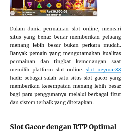
Dalam dunia permainan slot online, mencari
situs yang benar-benar memberikan peluang
menang lebih besar bukan perkara mudah.
Banyak pemain yang mengutamakan kualitas
permainan dan tingkat kemenangan saat
memilih platform slot online.
slot neymar88
hadir sebagai salah satu situs slot gacor yang
memberikan kesempatan menang lebih besar
bagi para penggunanya melalui berbagai fitur
dan sistem terbaik yang diterapkan.
Slot Gacor dengan RTP Optimal