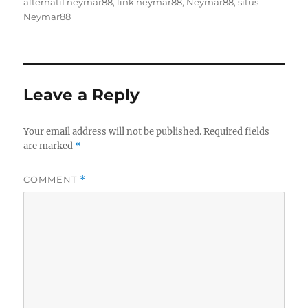
on
alternatif neymar88
,
link neymar88
,
Neymar88
,
situs
Neymar88
Leave a Reply
Your email address will not be published.
Required fields
are marked
*
COMMENT
*