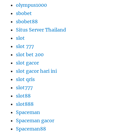
olympus1000
sbobet
sbobet88
Situs Server Thailand
slot
slot 777
slot bet 200
slot gacor
slot gacor hari ini
slot qris
slot777
slot88
slot888
Spaceman
Spaceman gacor
Spaceman88