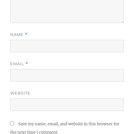
NAME
*
EMAIL
*
WEBSITE
Save my name, email, and website in this browser for
the next time I comment.