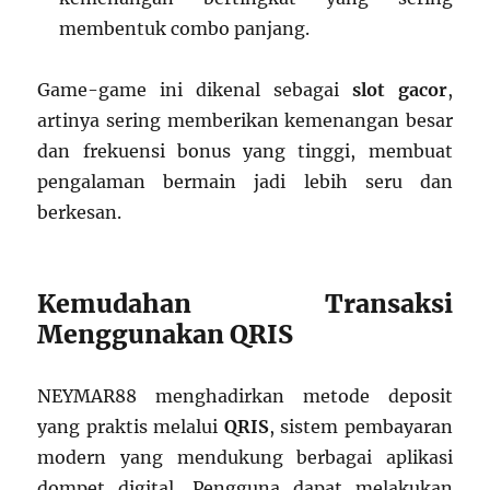
membentuk combo panjang.
Game-game ini dikenal sebagai
slot gacor
,
artinya sering memberikan kemenangan besar
dan frekuensi bonus yang tinggi, membuat
pengalaman bermain jadi lebih seru dan
berkesan.
Kemudahan Transaksi
Menggunakan QRIS
NEYMAR88 menghadirkan metode deposit
yang praktis melalui
QRIS
, sistem pembayaran
modern yang mendukung berbagai aplikasi
dompet digital. Pengguna dapat melakukan