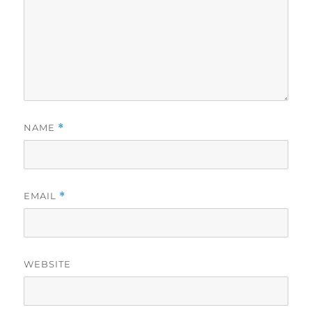
NAME
*
EMAIL
*
WEBSITE