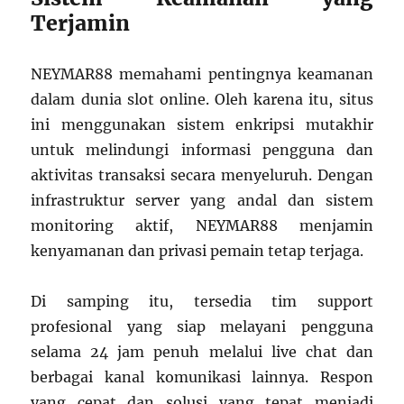
Terjamin
NEYMAR88 memahami pentingnya keamanan
dalam dunia slot online. Oleh karena itu, situs
ini menggunakan sistem enkripsi mutakhir
untuk melindungi informasi pengguna dan
aktivitas transaksi secara menyeluruh. Dengan
infrastruktur server yang andal dan sistem
monitoring aktif, NEYMAR88 menjamin
kenyamanan dan privasi pemain tetap terjaga.
Di samping itu, tersedia tim support
profesional yang siap melayani pengguna
selama 24 jam penuh melalui live chat dan
berbagai kanal komunikasi lainnya. Respon
yang cepat dan solusi yang tepat menjadi