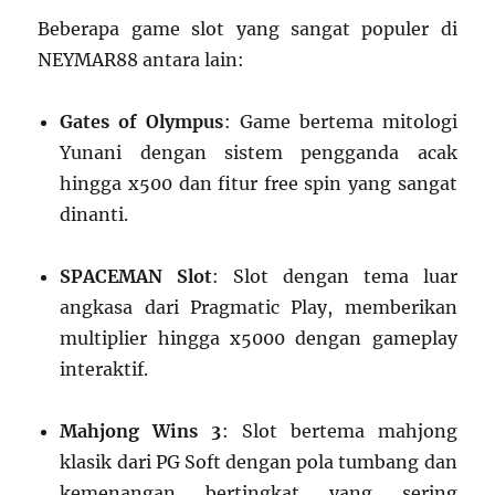
Beberapa game slot yang sangat populer di
NEYMAR88 antara lain:
Gates of Olympus
: Game bertema mitologi
Yunani dengan sistem pengganda acak
hingga x500 dan fitur free spin yang sangat
dinanti.
SPACEMAN Slot
: Slot dengan tema luar
angkasa dari Pragmatic Play, memberikan
multiplier hingga x5000 dengan gameplay
interaktif.
Mahjong Wins 3
: Slot bertema mahjong
klasik dari PG Soft dengan pola tumbang dan
kemenangan bertingkat yang sering