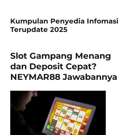
Kumpulan Penyedia Infomasi
Terupdate 2025
Slot Gampang Menang
dan Deposit Cepat?
NEYMAR88 Jawabannya