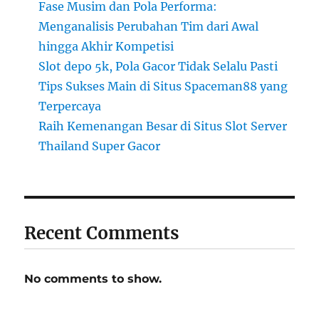
Fase Musim dan Pola Performa:
Menganalisis Perubahan Tim dari Awal
hingga Akhir Kompetisi
Slot depo 5k, Pola Gacor Tidak Selalu Pasti
Tips Sukses Main di Situs Spaceman88 yang
Terpercaya
Raih Kemenangan Besar di Situs Slot Server
Thailand Super Gacor
Recent Comments
No comments to show.