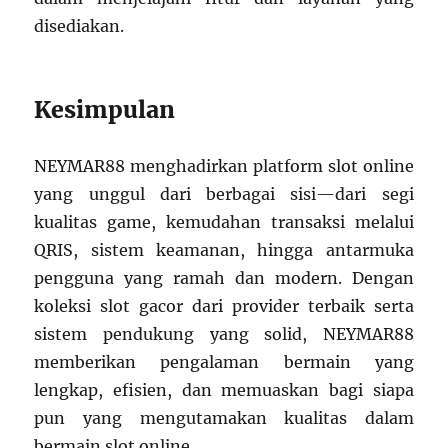
disediakan.
Kesimpulan
NEYMAR88 menghadirkan platform slot online
yang unggul dari berbagai sisi—dari segi
kualitas game, kemudahan transaksi melalui
QRIS, sistem keamanan, hingga antarmuka
pengguna yang ramah dan modern. Dengan
koleksi slot gacor dari provider terbaik serta
sistem pendukung yang solid, NEYMAR88
memberikan pengalaman bermain yang
lengkap, efisien, dan memuaskan bagi siapa
pun yang mengutamakan kualitas dalam
bermain slot online.