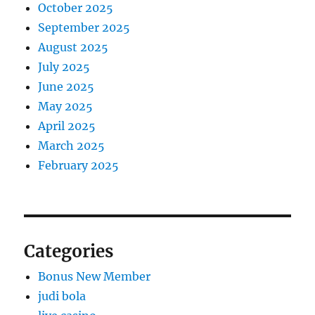
October 2025
September 2025
August 2025
July 2025
June 2025
May 2025
April 2025
March 2025
February 2025
Categories
Bonus New Member
judi bola