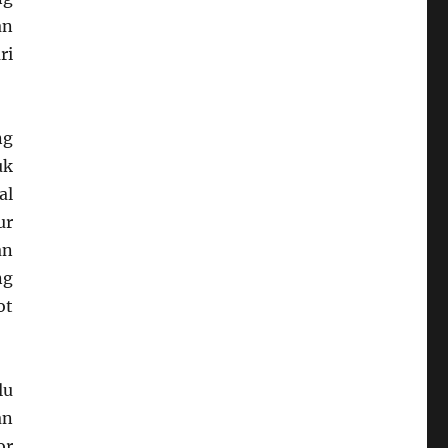
an
ri
ng
uk
al
ur
an
ng
ot
lu
an
or