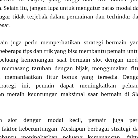
Selain itu, jangan lupa untuk mengatur batas modal d
gar tidak terjebak dalam permainan dan terhindar da
esar.
main juga perlu memperhatikan strategi bermain ya
beberapa tips dan trik yang bisa membantu pemain unt
peluang kemenangan saat bermain slot dengan mod
a, memasang taruhan dengan bijak, menggunakan fit
n memanfaatkan fitur bonus yang tersedia. Deng
trategi ini, pemain dapat meningkatkan pelua
n meraih keuntungan maksimal saat bermain di Sl
n slot dengan modal kecil, pemain juga per
faktor keberuntungan. Meskipun berbagai strategi d
mbantu meningkatkan peluang kemenangan, fakt