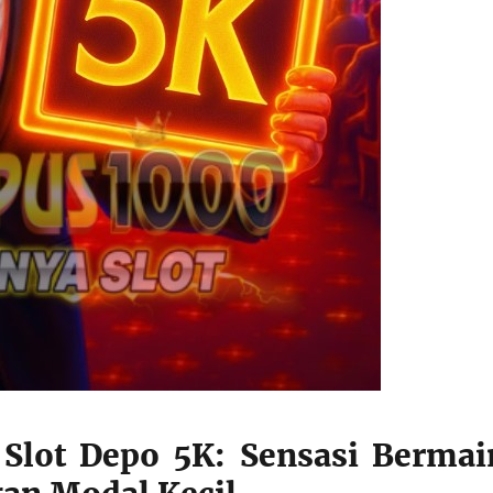
Slot Depo 5K: Sensasi Bermai